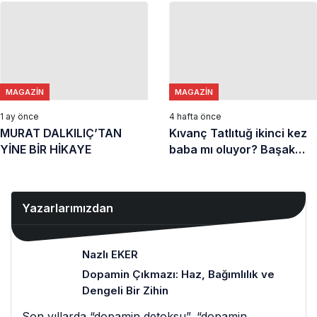
MAGAZIN
MAGAZIN
1 ay önce
4 hafta önce
MURAT DALKILIÇ’TAN
Kıvanç Tatlıtuğ ikinci kez
YİNE BİR HİKAYE
baba mı oluyor? Başak
Dizer’den açıklama geldi
Yazarlarımızdan
Nazlı EKER
Dopamin Çıkmazı: Haz, Bağımlılık ve
Dengeli Bir Zihin
Son yıllarda “dopamin detoksu”, “dopamin