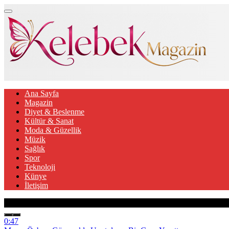
Ana Sayfa
Magazin
Diyet & Beslenme
Kültür & Sanat
Moda & Güzellik
Müzik
Sağlık
Spor
Teknoloji
Künye
İletişim
Son Gelişmeler
0:47