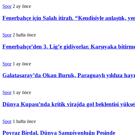
Spor
2 ay önce
Fenerbahçe için Salah itirafı. “Kendisiyle anlaştık, yen
Spor
2 hafta önce
Fenerbahçe’den 3. Lig’e gidiyorlar. Karşıyaka bitirm
Spor
1 ay önce
Galatasaray’da Okan Buruk, Paraguaylı yıldıza hayr
Spor
1 ay önce
Dünya Kupası’nda kritik virajda gol beklentisi yük
Spor
1 hafta önce
Poyraz Birdal, Dünya Şampiyonluğu Peşinde