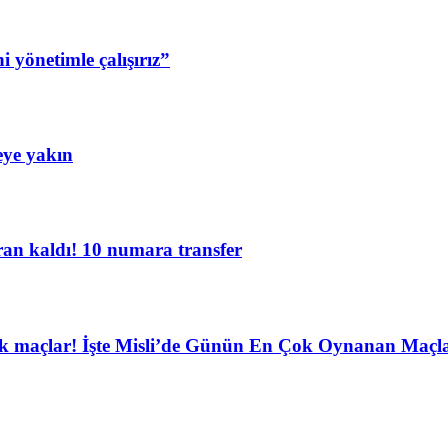
i yönetimle çalışırız”
eye yakın
an kaldı! 10 numara transfer
sek maçlar! İşte Misli’de Günün En Çok Oynanan Maçla