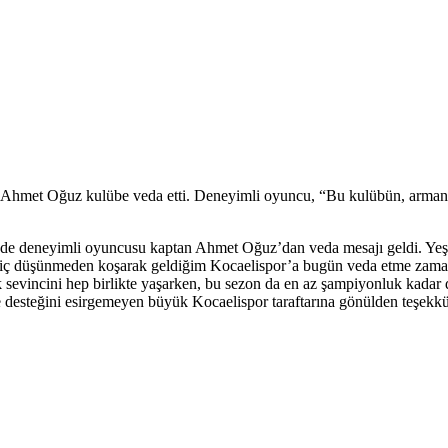
an Ahmet Oğuz kulübe veda etti. Deneyimli oyuncu, “Bu kulübün, armanı
inde deneyimli oyuncusu kaptan Ahmet Oğuz’dan veda mesajı geldi. Yeşil
onla hiç düşünmeden koşarak geldiğim Kocaelispor’a bugün veda etme z
vincini hep birlikte yaşarken, bu sezon da en az şampiyonluk kadar d
 desteğini esirgemeyen büyük Kocaelispor taraftarına gönülden teşekkür