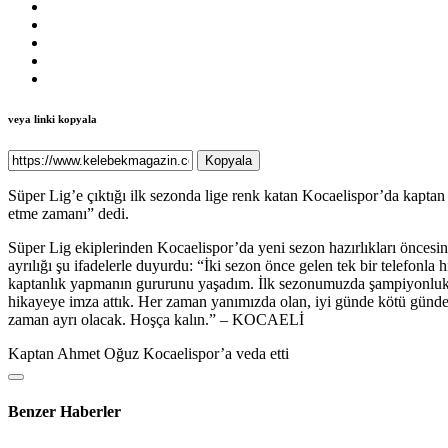
veya linki kopyala
Kopyala
Süper Lig’e çıktığı ilk sezonda lige renk katan Kocaelispor’da kapt
etme zamanı” dedi.
Süper Lig ekiplerinden Kocaelispor’da yeni sezon hazırlıkları önces
ayrılığı şu ifadelerle duyurdu: “İki sezon önce gelen tek bir telef
kaptanlık yapmanın gururunu yaşadım. İlk sezonumuzda şampiyonluk se
hikayeye imza attık. Her zaman yanımızda olan, iyi günde kötü günde
zaman ayrı olacak. Hoşça kalın.” – KOCAELİ
Kaptan Ahmet Oğuz Kocaelispor’a veda etti
Benzer Haberler