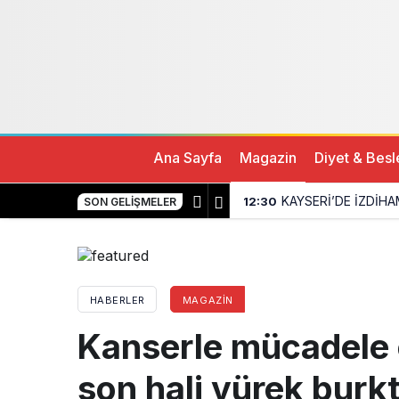
Kanserle mücadele eden ünlü oyuncunun son ha
Ana Sayfa
Magazin
Diyet & Bes
KAYSERİ’DE İZDİHA
12:30
SON GELIŞMELER
HABERLER
MAGAZIN
Kanserle mücadele
son hali yürek burkt