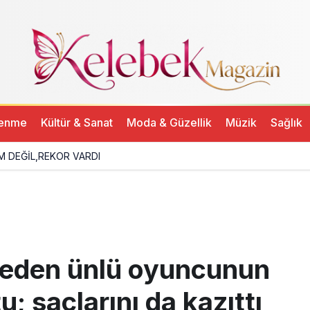
li yürek burktu; saçlarını da kazıttı
lenme
Kültür & Sanat
Moda & Güzellik
Müzik
Sağlık
M DEĞİL,REKOR VARDI
 eden ünlü oyuncunun
u; saçlarını da kazıttı