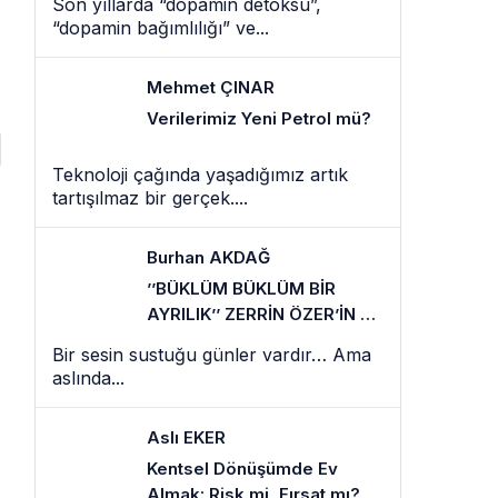
Son yıllarda “dopamin detoksu”,
“dopamin bağımlılığı” ve...
Mehmet ÇINAR
Verilerimiz Yeni Petrol mü?
Teknoloji çağında yaşadığımız artık
tartışılmaz bir gerçek....
Burhan AKDAĞ
’’BÜKLÜM BÜKLÜM BİR
AYRILIK’’ ZERRİN ÖZER’İN EN
SESSİZ VEDASI
Bir sesin sustuğu günler vardır… Ama
aslında...
Aslı EKER
Kentsel Dönüşümde Ev
Almak: Risk mi, Fırsat mı?