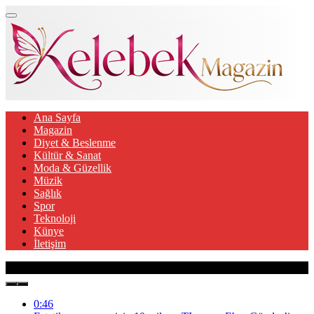
Ana Sayfa
Magazin
Diyet & Beslenme
Kültür & Sanat
Moda & Güzellik
Müzik
Sağlık
Spor
Teknoloji
Künye
İletişim
Son Gelişmeler
0:46