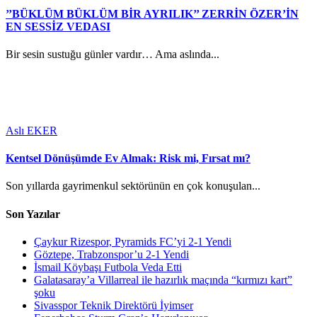
’’BÜKLÜM BÜKLÜM BİR AYRILIK’’ ZERRİN ÖZER’İN
EN SESSİZ VEDASI
Bir sesin sustuğu günler vardır… Ama aslında...
Aslı EKER
Kentsel Dönüşümde Ev Almak: Risk mi, Fırsat mı?
Son yıllarda gayrimenkul sektörünün en çok konuşulan...
Son Yazılar
Çaykur Rizespor, Pyramids FC’yi 2-1 Yendi
Göztepe, Trabzonspor’u 2-1 Yendi
İsmail Köybaşı Futbola Veda Etti
Galatasaray’a Villarreal ile hazırlık maçında “kırmızı kart”
şoku
Sivasspor Teknik Direktörü İyimser