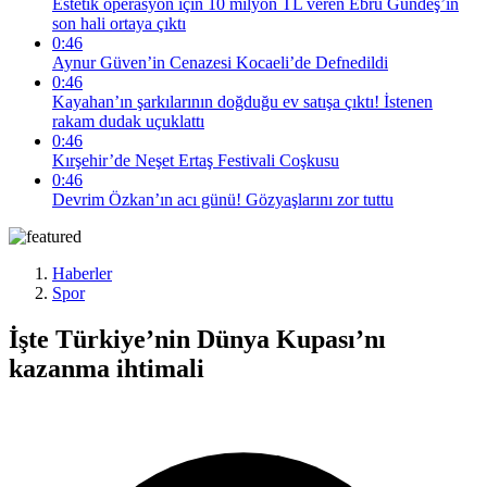
Estetik operasyon için 10 milyon TL veren Ebru Gündeş’in
son hali ortaya çıktı
0:46
Aynur Güven’in Cenazesi Kocaeli’de Defnedildi
0:46
Kayahan’ın şarkılarının doğduğu ev satışa çıktı! İstenen
rakam dudak uçuklattı
0:46
Kırşehir’de Neşet Ertaş Festivali Coşkusu
0:46
Devrim Özkan’ın acı günü! Gözyaşlarını zor tuttu
Haberler
Spor
İşte Türkiye’nin Dünya Kupası’nı
kazanma ihtimali