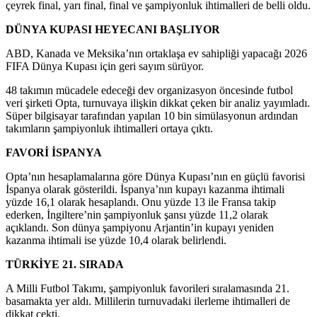
çeyrek final, yarı final, final ve şampiyonluk ihtimalleri de belli oldu.
DÜNYA KUPASI HEYECANI BAŞLIYOR
ABD, Kanada ve Meksika’nın ortaklaşa ev sahipliği yapacağı 2026
FIFA Dünya Kupası için geri sayım sürüyor.
48 takımın mücadele edeceği dev organizasyon öncesinde futbol
veri şirketi Opta, turnuvaya ilişkin dikkat çeken bir analiz yayımladı.
Süper bilgisayar tarafından yapılan 10 bin simülasyonun ardından
takımların şampiyonluk ihtimalleri ortaya çıktı.
FAVORİ İSPANYA
Opta’nın hesaplamalarına göre Dünya Kupası’nın en güçlü favorisi
İspanya olarak gösterildi. İspanya’nın kupayı kazanma ihtimali
yüzde 16,1 olarak hesaplandı. Onu yüzde 13 ile Fransa takip
ederken, İngiltere’nin şampiyonluk şansı yüzde 11,2 olarak
açıklandı. Son dünya şampiyonu Arjantin’in kupayı yeniden
kazanma ihtimali ise yüzde 10,4 olarak belirlendi.
TÜRKİYE 21. SIRADA
A Milli Futbol Takımı, şampiyonluk favorileri sıralamasında 21.
basamakta yer aldı. Millilerin turnuvadaki ilerleme ihtimalleri de
dikkat çekti.