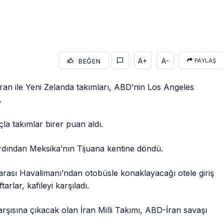
A+
A-
BEĞEN
PAYLAŞ
an ile Yeni Zelanda takımları, ABD’nin Los Angeles
.
a takımlar birer puan aldı.
 ardından Meksika’nın Tijuana kentine döndü.
arası Havalimanı’ndan otobüsle konaklayacağı otele giriş
arlar, kafileyi karşıladı.
arşısına çıkacak olan İran Milli Takımı, ABD-İran savaşı