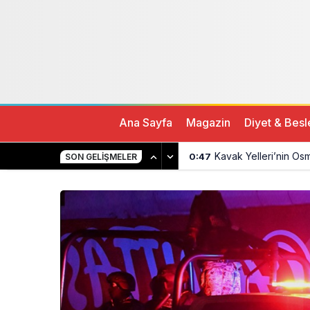
İran Milli Takımı maç biter bitmez ülkeden ayrıl
Ana Sayfa
Magazin
Diyet & Bes
Kavak Yelleri’nin Os
0:47
SON GELIŞMELER