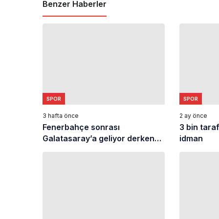
Benzer Haberler
SPOR
SPOR
3 hafta önce
2 ay önce
Fenerbahçe sonrası
3 bin tara
Galatasaray’a geliyor derken
idman
bambaşka takıma gidiyor