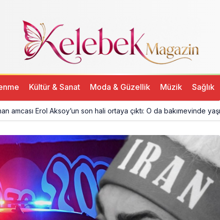
dılar
lenme
Kültür & Sanat
Moda & Güzellik
Müzik
Sağlık
man amcası Erol Aksoy’un son hali ortaya çıktı: O da bakımevinde yaş