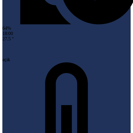
64%
18:00
27.5 °
açık