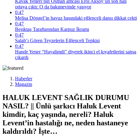
Kavak Yelleri’nin Osman amcası Erol Aksoy’un son hali
ortaya çıktı: O da bakımevinde yaşıyor
0:47
Melisa Döngel’in havuz başındaki eğlenceli dansı dikkat çekti
0:47
Beşiktaş Taraftarından Karpuz İkramı
0:47
Salah’ı Gören Teyzelerin Eğlenceli Tepkisi
0:47
Hande Yener “Hayalimdi” diyerek ikinci el kıyafetlerini satışa
çıkardı
Haberler
Magazin
HALUK LEVENT SAĞLIK DURUMU
NASIL? || Ünlü şarkıcı Haluk Levent
kimdir, kaç yaşında, nereli? Haluk
Levent’in hastalığı ne, neden hastaneye
kaldırıldı? İşte…