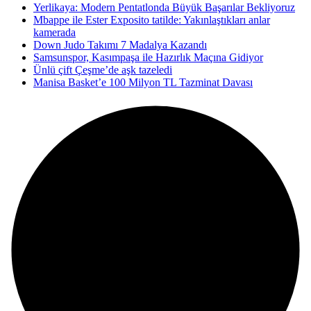
Yerlikaya: Modern Pentatlonda Büyük Başarılar Bekliyoruz
Mbappe ile Ester Exposito tatilde: Yakınlaştıkları anlar
kamerada
Down Judo Takımı 7 Madalya Kazandı
Samsunspor, Kasımpaşa ile Hazırlık Maçına Gidiyor
Ünlü çift Çeşme’de aşk tazeledi
Manisa Basket’e 100 Milyon TL Tazminat Davası