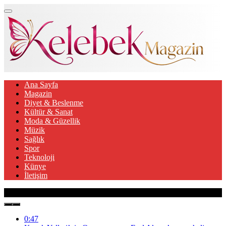
Ana Sayfa
Magazin
Diyet & Beslenme
Kültür & Sanat
Moda & Güzellik
Müzik
Sağlık
Spor
Teknoloji
Künye
İletişim
Son Gelişmeler
0:47