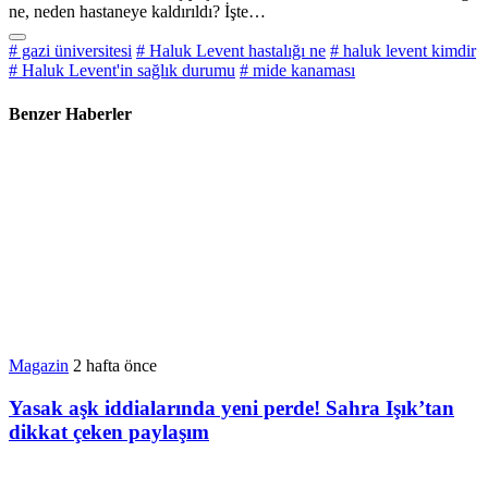
ne, neden hastaneye kaldırıldı? İşte…
# gazi üniversitesi
# Haluk Levent hastalığı ne
# haluk levent kimdir
# Haluk Levent'in sağlık durumu
# mide kanaması
Benzer Haberler
Magazin
2 hafta önce
Yasak aşk iddialarında yeni perde! Sahra Işık’tan
dikkat çeken paylaşım