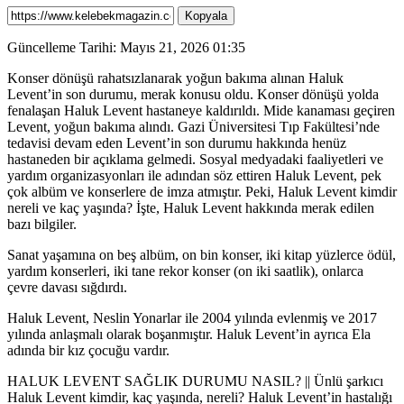
Kopyala
Güncelleme Tarihi: Mayıs 21, 2026 01:35
Konser dönüşü rahatsızlanarak yoğun bakıma alınan Haluk
Levent’in son durumu, merak konusu oldu. Konser dönüşü yolda
fenalaşan Haluk Levent hastaneye kaldırıldı. Mide kanaması geçiren
Levent, yoğun bakıma alındı. Gazi Üniversitesi Tıp Fakültesi’nde
tedavisi devam eden Levent’in son durumu hakkında henüz
hastaneden bir açıklama gelmedi. Sosyal medyadaki faaliyetleri ve
yardım organizasyonları ile adından söz ettiren Haluk Levent, pek
çok albüm ve konserlere de imza atmıştır. Peki, Haluk Levent kimdir
nereli ve kaç yaşında? İşte, Haluk Levent hakkında merak edilen
bazı bilgiler.
Sanat yaşamına on beş albüm, on bin konser, iki kitap yüzlerce ödül,
yardım konserleri, iki tane rekor konser (on iki saatlik), onlarca
çevre davası sığdırdı.
Haluk Levent, Neslin Yonarlar ile 2004 yılında evlenmiş ve 2017
yılında anlaşmalı olarak boşanmıştır. Haluk Levent’in ayrıca Ela
adında bir kız çocuğu vardır.
HALUK LEVENT SAĞLIK DURUMU NASIL? || Ünlü şarkıcı
Haluk Levent kimdir, kaç yaşında, nereli? Haluk Levent’in hastalığı