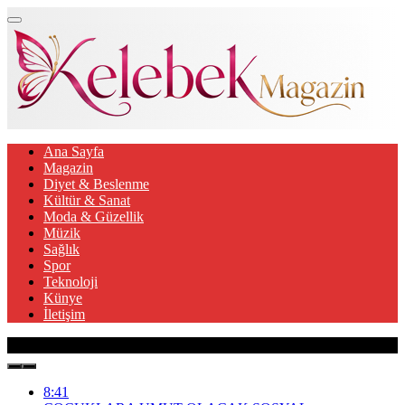
Ana Sayfa
Magazin
Diyet & Beslenme
Kültür & Sanat
Moda & Güzellik
Müzik
Sağlık
Spor
Teknoloji
Künye
İletişim
Son Gelişmeler
8:41