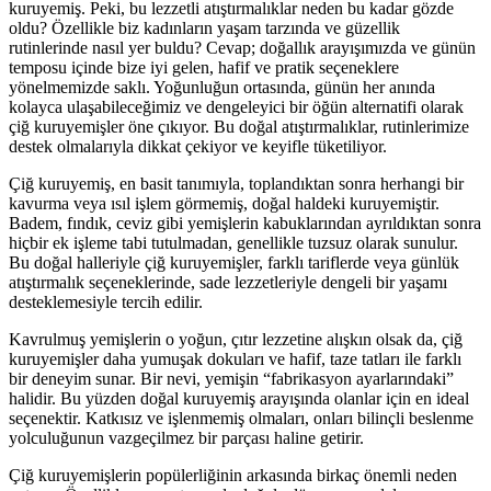
kuruyemiş. Peki, bu lezzetli atıştırmalıklar neden bu kadar gözde
oldu? Özellikle biz kadınların yaşam tarzında ve güzellik
rutinlerinde nasıl yer buldu? Cevap; doğallık arayışımızda ve günün
temposu içinde bize iyi gelen, hafif ve pratik seçeneklere
yönelmemizde saklı. Yoğunluğun ortasında, günün her anında
kolayca ulaşabileceğimiz ve dengeleyici bir öğün alternatifi olarak
çiğ kuruyemişler öne çıkıyor. Bu doğal atıştırmalıklar, rutinlerimize
destek olmalarıyla dikkat çekiyor ve keyifle tüketiliyor.
Çiğ kuruyemiş, en basit tanımıyla, toplandıktan sonra herhangi bir
kavurma veya ısıl işlem görmemiş, doğal haldeki kuruyemiştir.
Badem, fındık, ceviz gibi yemişlerin kabuklarından ayrıldıktan sonra
hiçbir ek işleme tabi tutulmadan, genellikle tuzsuz olarak sunulur.
Bu doğal halleriyle çiğ kuruyemişler, farklı tariflerde veya günlük
atıştırmalık seçeneklerinde, sade lezzetleriyle dengeli bir yaşamı
desteklemesiyle tercih edilir.
Kavrulmuş yemişlerin o yoğun, çıtır lezzetine alışkın olsak da, çiğ
kuruyemişler daha yumuşak dokuları ve hafif, taze tatları ile farklı
bir deneyim sunar. Bir nevi, yemişin “fabrikasyon ayarlarındaki”
halidir. Bu yüzden doğal kuruyemiş arayışında olanlar için en ideal
seçenektir. Katkısız ve işlenmemiş olmaları, onları bilinçli beslenme
yolculuğunun vazgeçilmez bir parçası haline getirir.
Çiğ kuruyemişlerin popülerliğinin arkasında birkaç önemli neden