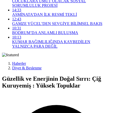
ÇOCUKLARA UMUT OLACAK SOSYAL
SORUMLULUK PROJESİ
14:33
ASMİNATA’DAN İLK RESMİ TEKLİ
12:43
GAMZE YÜCEL’DEN SEVGİYE BİLİMSEL BAKIŞ
10:31
BODRUM’DA ANLAMLI BULUŞMA
10:13
KUMAR BAĞIMLILIĞINDA KAYBEDİLEN
YALNIZCA PARA DEĞİL
Haberler
Diyet & Beslenme
Güzellik ve Enerjinin Doğal Sırrı: Çiğ
Kuruyemiş : Yüksek Topuklar