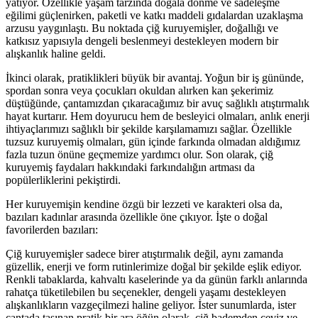
yatıyor. Özellikle yaşam tarzında doğala dönme ve sadeleşme
eğilimi güçlenirken, paketli ve katkı maddeli gıdalardan uzaklaşma
arzusu yaygınlaştı. Bu noktada çiğ kuruyemişler, doğallığı ve
katkısız yapısıyla dengeli beslenmeyi destekleyen modern bir
alışkanlık haline geldi.
İkinci olarak, pratiklikleri büyük bir avantaj. Yoğun bir iş gününde,
spordan sonra veya çocukları okuldan alırken kan şekerimiz
düştüğünde, çantamızdan çıkaracağımız bir avuç sağlıklı atıştırmalık
hayat kurtarır. Hem doyurucu hem de besleyici olmaları, anlık enerji
ihtiyaçlarımızı sağlıklı bir şekilde karşılamamızı sağlar. Özellikle
tuzsuz kuruyemiş olmaları, gün içinde farkında olmadan aldığımız
fazla tuzun önüne geçmemize yardımcı olur. Son olarak, çiğ
kuruyemiş faydaları hakkındaki farkındalığın artması da
popülerliklerini pekiştirdi.
Her kuruyemişin kendine özgü bir lezzeti ve karakteri olsa da,
bazıları kadınlar arasında özellikle öne çıkıyor. İşte o doğal
favorilerden bazıları:
Çiğ kuruyemişler sadece birer atıştırmalık değil, aynı zamanda
güzellik, enerji ve form rutinlerimize doğal bir şekilde eşlik ediyor.
Renkli tabaklarda, kahvaltı kaselerinde ya da günün farklı anlarında
rahatça tüketilebilen bu seçenekler, dengeli yaşamı destekleyen
alışkanlıkların vazgeçilmezi haline geliyor. İster sunumlarda, ister
çantada taşınan pratik bir ara öğün olarak, çiğ bademden ceviz ve