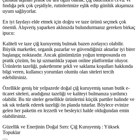
fındığa pek çok çeşidiyle, rutinlerimize eşlik edip günlük akışımıza
uyum sağlıyorlar.
En iyi faydayı elde etmek için doğru ve taze ürünü seçmek çok
önemli. Alışveriş yaparken aklınızda bulundurmanız gereken birkaç
ipucu:
Kaliteli ve taze çiğ kuruyemiş bulmak bazen zorlayıcı olabilir.
Büyük marketler, organik pazarlar ve güvendiğiniz aktarlar iyi birer
başlangıç noktasıdır. Ancak günümüzün yoğun temposunda en
pratik çözüm, bu işi uzmanlıkla yapan online platformlar oluyor.
Ürünlerin tazeliği, paketlenme şekli ve saklama koşulları hakkında
bilgi veren, kullanıcı yorumları olumlu olan siteleri tercih
edebilirsiniz.
Özellikle geniş bir yelpazede doğal çiğ kuruyemiş sunan butik e-
ticaret siteleri, aradığınız tazeliği ve kaliteyi bulmanıza yardımcı
olabilir. Bu tür siteler genellikle ürünlerini küçük partiler halinde ve
sık sık tedarik ederek tazeliği ön planda tutarlar. Böylece evinize
gelen her paketin en lezzetli ve besleyici halde olduğundan emin
olabilirsiniz.
Güzellik ve Enerjinin Doğal Sırrı: Çiğ Kuruyemiş : Yüksek
Topuklar