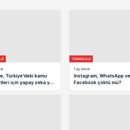
JI
TEKNOLOJI
ce
1 ay önce
e, Türkiye’deki kamu
Instagram, WhatsApp v
tleri için yapay zeka yol
Facebook çöktü mü?
sı açıkladı