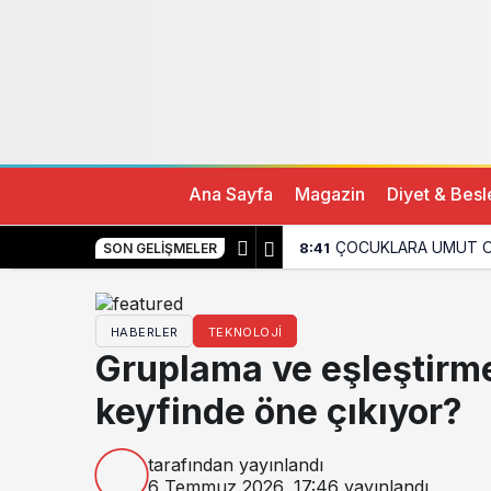
Ana Sayfa
Magazin
Diyet & Bes
ÇOCUKLARA UMUT O
8:41
SON GELIŞMELER
HABERLER
TEKNOLOJI
Gruplama ve eşleştirme
keyfinde öne çıkıyor?
tarafından yayınlandı
6 Temmuz 2026, 17:46
yayınlandı