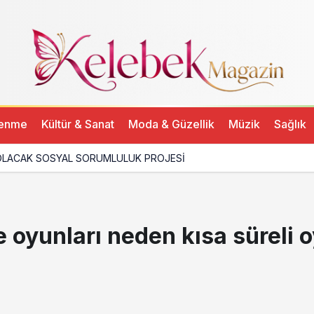
lenme
Kültür & Sanat
Moda & Güzellik
Müzik
Sağlık
LACAK SOSYAL SORUMLULUK PROJESİ
 oyunları neden kısa süreli 