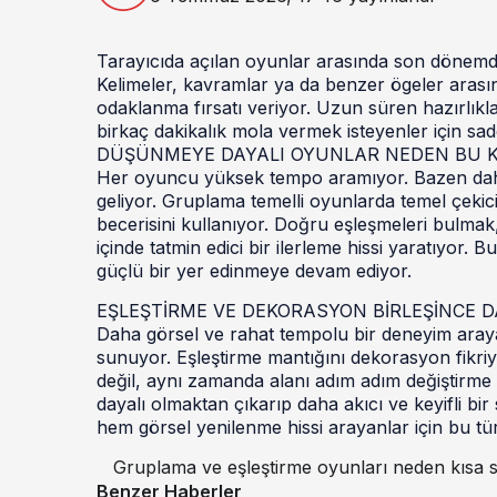
Tarayıcıda açılan oyunlar arasında son dönemd
Kelimeler, kavramlar ya da benzer ögeler arası
odaklanma fırsatı veriyor. Uzun süren hazırlıkl
birkaç dakikalık mola vermek isteyenler için sade
DÜŞÜNMEYE DAYALI OYUNLAR NEDEN BU K
Her oyuncu yüksek tempo aramıyor. Bazen daha s
geliyor. Gruplama temelli oyunlarda temel çekic
becerisini kullanıyor. Doğru eşleşmeleri bulmak
içinde tatmin edici bir ilerleme hissi yaratıyor.
güçlü bir yer edinmeye devam ediyor.
EŞLEŞTİRME VE DEKORASYON BİRLEŞİNCE D
Daha görsel ve rahat tempolu bir deneyim arayanl
sunuyor. Eşleştirme mantığını dekorasyon fikriy
değil, aynı zamanda alanı adım adım değiştir
dayalı olmaktan çıkarıp daha akıcı ve keyifli b
hem görsel yenilenme hissi arayanlar için bu tü
Gruplama ve eşleştirme oyunları neden kısa s
Benzer Haberler