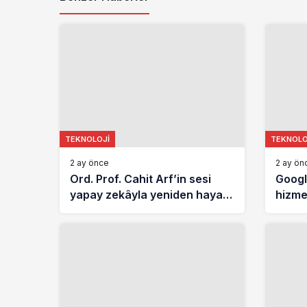
TEKNOLOJI
TEKNOLO
2 ay önce
2 ay ön
Ord. Prof. Cahit Arf’in sesi
Googl
yapay zekâyla yeniden hayat
hizme
buldu
harita