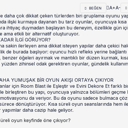
A+
A-
BEĞEN
e daha çok dikkat çeken türlerden biri gruplama oyunu yap
nda ilişki kurmaya dayanan bu tarz oyunlar, oyuncuya kısa
ara ihtiyaç duymadan başlayan bu deneyim, özellikle gün iç
 ama etkili bir alternatif oluşturuyor.
ADAR İLGİ GÖRÜYOR?
akin ilerleyen ama dikkat isteyen yapılar daha çekici hal
ilik de burada başlıyor: oyuncu hızlı refleks yerine bağlant
, benzer öğeleri ayırmak ve mantıklı bir düzen kurmak, kıs
 Bu yüzden zihinsel odak gerektiren oyunlar, gündelik kullanı
AHA YUMUŞAK BİR OYUN AKIŞI ORTAYA ÇIKIYOR
ar için Room Blast ile Eşleştir ve Evini Dekore Et farklı bir
le birleştiren bu yapı, oyuncuya yalnızca bölümleri geçme h
me motivasyonu da veriyor. Bu da oyunu sadece bulmaca çö
ir sürece dönüştürüyor. Kısa süreli oyun seanslarında hem il
r yapımlar daha cazip hale geliyor.
üreli oyun keyfinde öne çıkıyor?