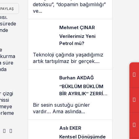
detoksu”, “dopamin bağımlılığı”
PAYLAŞ
ve...
ısı.
 sürede
Mehmet ÇINAR
inde
Verilerimiz Yeni
Petrol mü?
e
Teknoloji çağında yaşadığımız
ı kurma
artık tartışılmaz bir gerçek....
a süre
mda
Burhan AKDAĞ
’’BÜKLÜM BÜKLÜM
 çizgi
BİR AYRILIK’’ ZERRİN
issi
ÖZER’İN EN SESSİZ
Bir sesin sustuğu günler
zmeye
VEDASI
vardır… Ama aslında...
erleme
Aslı EKER
Kentsel Dönüşümde