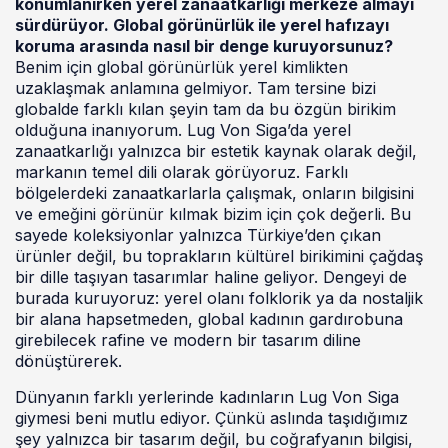
konumlanırken yerel zanaatkarlığı merkeze almayı
sürdürüyor. Global görünürlük ile yerel hafızayı
koruma arasında nasıl bir denge kuruyorsunuz?
Benim için global görünürlük yerel kimlikten
uzaklaşmak anlamına gelmiyor. Tam tersine bizi
globalde farklı kılan şeyin tam da bu özgün birikim
olduğuna inanıyorum. Lug Von Siga’da yerel
zanaatkarlığı yalnızca bir estetik kaynak olarak değil,
markanın temel dili olarak görüyoruz. Farklı
bölgelerdeki zanaatkarlarla çalışmak, onların bilgisini
ve emeğini görünür kılmak bizim için çok değerli. Bu
sayede koleksiyonlar yalnızca Türkiye’den çıkan
ürünler değil, bu toprakların kültürel birikimini çağdaş
bir dille taşıyan tasarımlar haline geliyor. Dengeyi de
burada kuruyoruz: yerel olanı folklorik ya da nostaljik
bir alana hapsetmeden, global kadının gardırobuna
girebilecek rafine ve modern bir tasarım diline
dönüştürerek.
Dünyanın farklı yerlerinde kadınların Lug Von Siga
giymesi beni mutlu ediyor. Çünkü aslında taşıdığımız
şey yalnızca bir tasarım değil, bu coğrafyanın bilgisi,