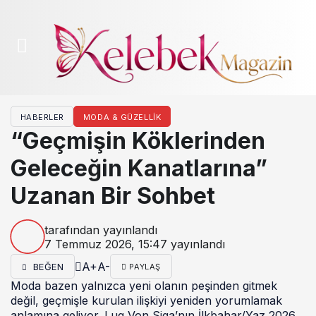
HABERLER
MODA & GÜZELLIK
“Geçmişin Köklerinden
Geleceğin Kanatlarına”
Uzanan Bir Sohbet
tarafından yayınlandı
7 Temmuz 2026, 15:47
yayınlandı
A+
A-
BEĞEN
PAYLAŞ
Moda bazen yalnızca yeni olanın peşinden gitmek
değil, geçmişle kurulan ilişkiyi yeniden yorumlamak
anlamına geliyor. Lug Von Siga’nın İlkbahar/Yaz 2026