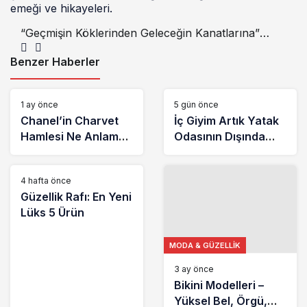
emeği ve hikayeleri.
“Geçmişin Köklerinden Geleceğin Kanatlarına”
Uzanan Bir Sohbet
Benzer Haberler
MODA & GÜZELLIK
MODA & GÜZELLIK
1 ay önce
5 gün önce
Chanel’in Charvet
İç Giyim Artık Yatak
Hamlesi Ne Anlama
Odasının Dışında
Geliyor?
Yaşıyor
MODA & GÜZELLIK
4 hafta önce
Güzellik Rafı: En Yeni
Lüks 5 Ürün
MODA & GÜZELLIK
3 ay önce
Bikini Modelleri –
Yüksel Bel, Örgü,