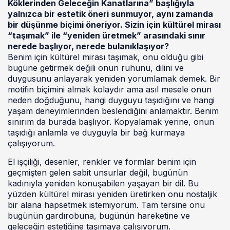
Köklerinden Geleceğin Kanatlarına” başlığıyla
yalnızca bir estetik öneri sunmuyor, aynı zamanda
bir düşünme biçimi öneriyor. Sizin için kültürel mirası
“taşımak” ile “yeniden üretmek” arasındaki sınır
nerede başlıyor, nerede bulanıklaşıyor?
Benim için kültürel mirası taşımak, onu olduğu gibi
bugüne getirmek değili onun ruhunu, dilini ve
duygusunu anlayarak yeniden yorumlamak demek. Bir
motifin biçimini almak kolaydır ama asıl mesele onun
neden doğduğunu, hangi duyguyu taşıdığını ve hangi
yaşam deneyimlerinden beslendiğini anlamaktır. Benim
sınırım da burada başlıyor. Kopyalamak yerine, onun
taşıdığı anlamla ve duyguyla bir bağ kurmaya
çalışıyorum.
El işçiliği, desenler, renkler ve formlar benim için
geçmişten gelen sabit unsurlar değil, bugünün
kadınıyla yeniden konuşabilen yaşayan bir dil. Bu
yüzden kültürel mirası yeniden üretirken onu nostaljik
bir alana hapsetmek istemiyorum. Tam tersine onu
bugünün gardırobuna, bugünün hareketine ve
geleceğin estetiğine taşımaya çalışıyorum.