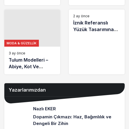
Etekli, Şortlu Bikini
MODA & GÜZELLIK
Ve Mayo Modelleri
2 ay önce
İznik Referanslı
Yüzük Tasarımına
Uluslararası
Mücevher Ödülü
MODA & GÜZELLIK
3 ay önce
Tulum Modelleri –
Abiye, Kot Ve
Tesettür Tulum
Modelleri
Yazarlarımızdan
Nazlı EKER
Dopamin Çıkmazı: Haz, Bağımlılık ve
Dengeli Bir Zihin