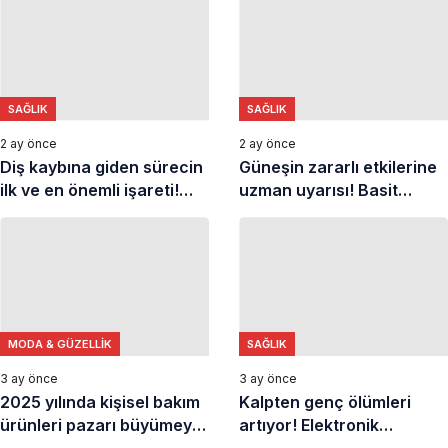
birleşiyor
SAĞLIK
SAĞLIK
2 ay önce
2 ay önce
Diş kaybına giden sürecin
Güneşin zararlı etkilerine
ilk ve en önemli işareti!
uzman uyarısı! Basit
Hafife almayın
önlemlerle cildinizi
koruyun
MODA & GÜZELLIK
SAĞLIK
3 ay önce
3 ay önce
2025 yılında kişisel bakım
Kalpten genç ölümleri
ürünleri pazarı büyümeye
artıyor! Elektronik