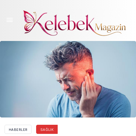
Geçici bir durum mu, hastalık habercisi mi? Kulak
çınlamasına dikkat!
HABERLER
SAĞLIK