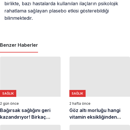
birlikte, bazı hastalarda kullanılan ilaçların psikolojik
rahatlama sağlayan plasebo etkisi gösterebildiği
bilinmektedir.
Benzer Haberler
SAĞLIK
SAĞLIK
2 gün önce
2 hafta önce
Bağırsak sağlığını geri
Göz altı morluğu hangi
kazandırıyor! Birkaç
vitamin eksikliğinden
haftada kusursuz sindirim
kaynaklanır? Yorgunlukla