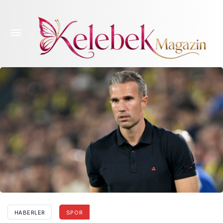
Feyenoord’da Robin van Persie dönemi sona erdi
HABERLER
SPOR