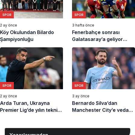
SPOR
SPOR
2 ay önce
3 hafta önce
Köy Okulundan Bilardo
Fenerbahçe sonrası
Şampiyonluğu
Galatasaray’a geliyor
derken bambaşka takıma
gidiyor
SPOR
SPOR
2 ay önce
3 ay önce
Arda Turan, Ukrayna
Bernardo Silva’dan
Premier Lig’de yılın teknik
Manchester City’e veda
direktörü seçildi
mesajı!
Yazarlarımızdan