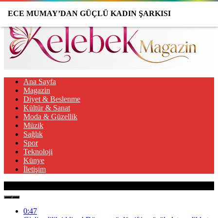
ECE MUMAY’DAN GÜÇLÜ KADIN ŞARKISI
Ana Sayfa
Magazin
Diyet & Beslenme
Kültür & Sanat
Moda & Güzellik
Müzik
Sağlık
Spor
Teknoloji
Künye
İletişim
Son Gelişmeler
0:47