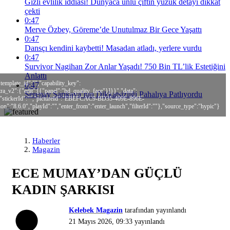
Gizli evlilik iddiası! Dünyaca ünlü çiftin yüzük detayı dikkat
çekti
0:47
Merve Özbey, Göreme’de Unutulmaz Bir Gece Yaşattı
0:47
Dansçı kendini kaybetti! Masadan atladı, yerlere vurdu
0:47
Survivor Nagihan Zor Anlar Yaşadı! 750 Bin TL’lik Estetiğini
Anlattı
template_id":"","capability_key":
0:47
ra_v2":{"edit":[{"panel":"hd_quality_face"}]}}","data":
Serenay Sarıkaya’nın Dikkatsizliği Pahalıya Patlıyordu
"","stickerId":"","pictureId":"EBEFCAC9-BD35-409E-896E-
":"8.6.0","playId":"","enter_from":"enter_launch","filterId":""},"source_type":"hypic"}
Haberler
Magazin
ECE MUMAY’DAN GÜÇLÜ
KADIN ŞARKISI
Kelebek Magazin
tarafından yayınlandı
21 Mayıs 2026, 09:33
yayınlandı