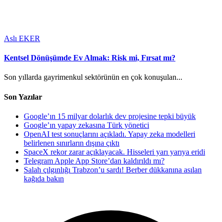
Aslı EKER
Kentsel Dönüşümde Ev Almak: Risk mi, Fırsat mı?
Son yıllarda gayrimenkul sektörünün en çok konuşulan...
Son Yazılar
Google’ın 15 milyar dolarlık dev projesine tepki büyük
Google’ın yapay zekasına Türk yönetici
OpenAI test sonuçlarını açıkladı. Yapay zeka modelleri
belirlenen sınırların dışına çıktı
SpaceX rekor zarar açıklayacak. Hisseleri yarı yarıya eridi
Telegram Apple App Store’dan kaldırıldı mı?
Salah çılgınlığı Trabzon’u sardı! Berber dükkanına asılan
kağıda bakın