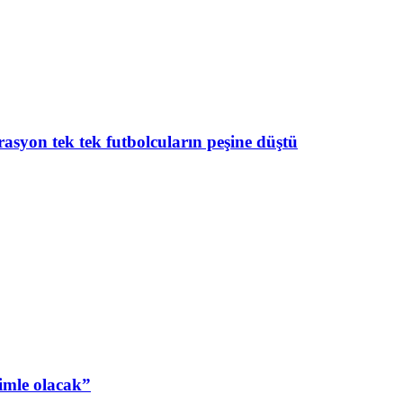
asyon tek tek futbolcuların peşine düştü
zimle olacak”