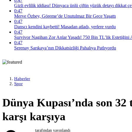
0:47
Gizli evlilik iddiası! Dünyaca ünlü çiftin yüzük detayı dikkat çe
0:47
Merve Özbey, Göreme’de Unutulmaz Bir Gece Yaşattı
0:47
Dansçı kendini kaybetti! Masadan atladı, yerlere vurdu
0:47
Survivor Nagihan Zor Anlar Yaşadı! 750 Bin TL’lik Estetiğini A
0:47
Serenay Sarıkaya’nın Dikkatsizliği Pahalıya Patlıyordu
Haberler
Spor
Dünya Kupası’nda son 32 t
karşı karşıya
tarafından yayınlandı