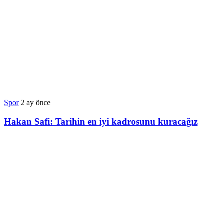
Spor
2 ay önce
Hakan Safi: Tarihin en iyi kadrosunu kuracağız