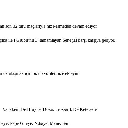
n son 32 turu maçlarıyla hız kesmeden devam ediyor.
a ile I Grubu’nu 3. tamamlayan Senegal karşı karşıya geliyor.
da ulaşmak için bizi favorilerinize ekleyin.
s, Vanaken, De Bruyne, Doku, Trossard, De Ketelaere
Gueye, Pape Gueye, Ndiaye, Mane, Sarr