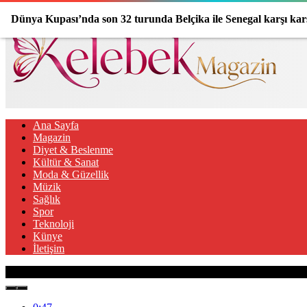
Dünya Kupası’nda son 32 turunda Belçika ile Senegal karşı kar
Ana Sayfa
Magazin
Diyet & Beslenme
Kültür & Sanat
Moda & Güzellik
Müzik
Sağlık
Spor
Teknoloji
Künye
İletişim
Son Gelişmeler