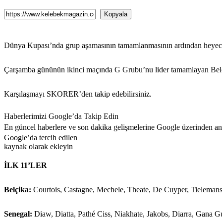
Kopyala
Dünya Kupası’nda grup aşamasının tamamlanmasının ardından heyeca
Çarşamba gününün ikinci maçında G Grubu’nu lider tamamlayan Belçik
Karşılaşmayı SKORER’den takip edebilirsiniz.
Haberlerimizi Google’da Takip Edin
En güncel haberlere ve son dakika gelişmelerine Google üzerinden anın
Google’da tercih edilen
kaynak olarak ekleyin
İLK 11’LER
Belçika:
Courtois, Castagne, Mechele, Theate, De Cuyper, Tieleman
Senegal:
Diaw, Diatta, Pathé Ciss, Niakhate, Jakobs, Diarra, Gana 