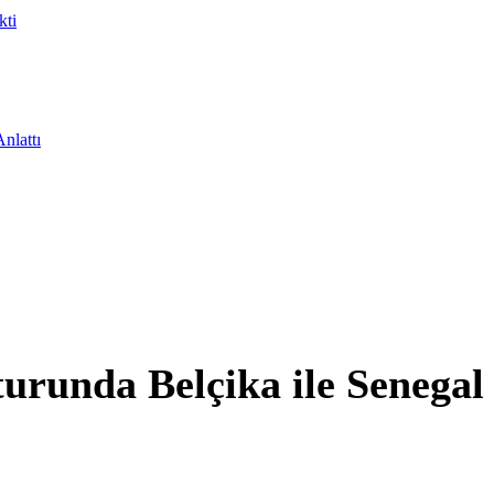
kti
nlattı
urunda Belçika ile Senegal