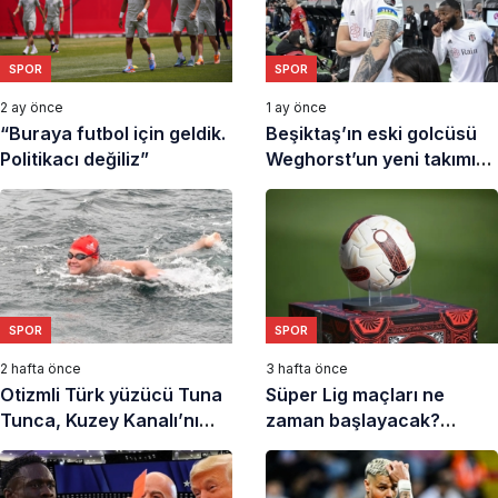
SPOR
SPOR
2 ay önce
1 ay önce
“Buraya futbol için geldik.
Beşiktaş’ın eski golcüsü
Politikacı değiliz”
Weghorst’un yeni takımı
belli oldu
SPOR
SPOR
2 hafta önce
3 hafta önce
Otizmli Türk yüzücü Tuna
Süper Lig maçları ne
Tunca, Kuzey Kanalı’nı
zaman başlayacak?
geçti
2026-2027 Süper Lig
başlangıç tarihi