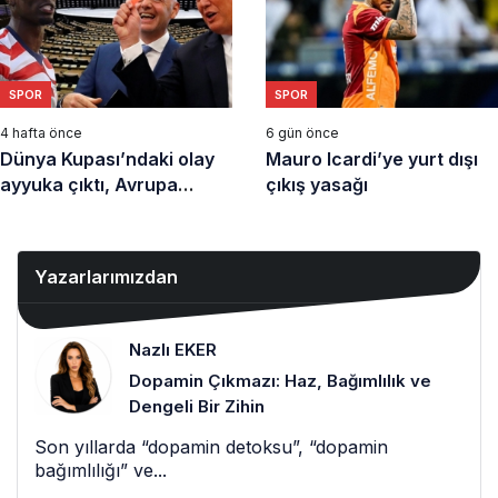
SPOR
SPOR
4 hafta önce
6 gün önce
Dünya Kupası’ndaki olay
Mauro Icardi’ye yurt dışı
ayyuka çıktı, Avrupa
çıkış yasağı
Parlamentosu devrede.
“Soruşturulsun”
Yazarlarımızdan
Nazlı EKER
Dopamin Çıkmazı: Haz, Bağımlılık ve
Dengeli Bir Zihin
Son yıllarda “dopamin detoksu”, “dopamin
bağımlılığı” ve...