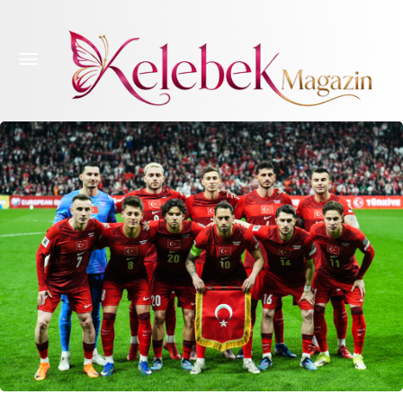
Dünya Kupası öncesi ilk prova. Türkiye-Kuzey
Makedonya maçı