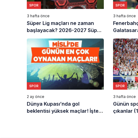
SPOR
SPOR
3 hafta önce
3 hafta önce
Süper Lig maçları ne zaman
Fenerbahç
başlayacak? 2026-2027 Süper
Galatasar
Lig başlangıç tarihi
bambaşka 
SPOR
SPOR
2 ay önce
3 hafta önce
Dünya Kupası’nda gol
Günün spo
beklentisi yüksek maçlar! İşte
çıkanlar 
Misli’de Günün En Çok Oynanan
haberleri)
Maçları