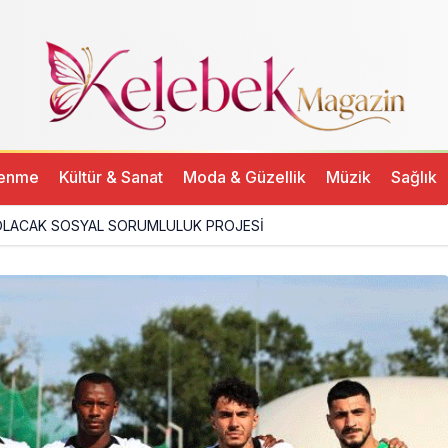
ı
lenme
Kültür & Sanat
Moda & Güzellik
Müzik
Sağlık
LACAK SOSYAL SORUMLULUK PROJESİ