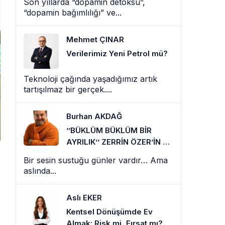
Son yıllarda “dopamin detoksu”,
“dopamin bağımlılığı” ve...
Mehmet ÇINAR
Verilerimiz Yeni Petrol mü?
Teknoloji çağında yaşadığımız artık
tartışılmaz bir gerçek....
Burhan AKDAĞ
’’BÜKLÜM BÜKLÜM BİR
AYRILIK’’ ZERRİN ÖZER’İN EN
SESSİZ VEDASI
Bir sesin sustuğu günler vardır… Ama
aslında...
Aslı EKER
Kentsel Dönüşümde Ev
Almak: Risk mi, Fırsat mı?