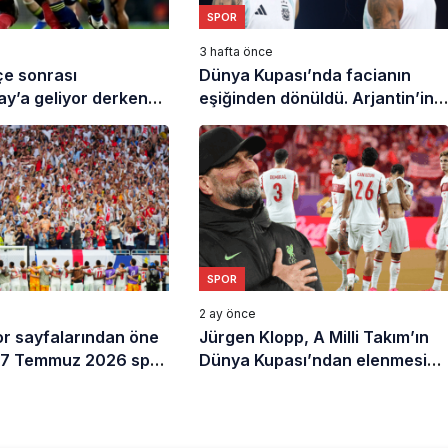
SPOR
3 hafta önce
e sonrası
Dünya Kupası’nda facianın
ay’a geliyor derken
eşiğinden dönüldü. Arjantin’in
takıma gidiyor
sahasına yıldırım düştü
SPOR
2 ay önce
r sayfalarından öne
Jürgen Klopp, A Milli Takım’ın
(17 Temmuz 2026 spor
Dünya Kupası’ndan elenmesini
değerlendirdi! ‘Baskı inanılmaz
derecede büyüktü’