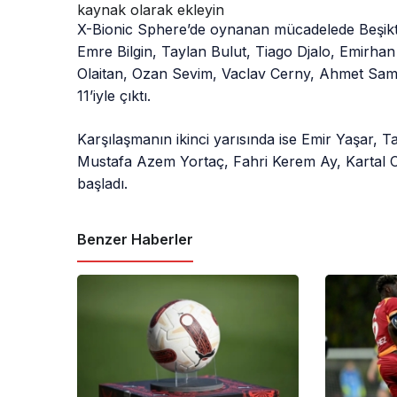
kaynak olarak ekleyin
X-Bionic Sphere’de oynanan mücadelede Beşiktaş
Emre Bilgin, Taylan Bulut, Tiago Djalo, Emirha
Olaitan, Ozan Sevim, Vaclav Cerny, Ahmet Sami 
11’iyle çıktı.
Karşılaşmanın ikinci yarısında ise Emir Yaşar, 
Mustafa Azem Yortaç, Fahri Kerem Ay, Kartal Ce
başladı.
Benzer Haberler