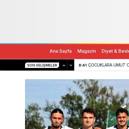
Beşiktaş, Slovakya kampına galibiyetle başlad
Ana Sayfa
Magazin
Diyet & Bes
ÇOCUKLARA UMUT O
8:41
SON GELIŞMELER