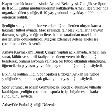
Kaymakamlık koordinesinde, Arhavi Belediyesi, Gençlik ve Spor
ile İl Milli Eğitim müdürlüklerinin katkılarıyla Arhavi İlçe Stadı’nda
organize edilen şenliğe, 6-10 yaş grubundaki yaklaşık 200 ilkokul
öğrencisi katıldı.
Şenliğin son gününde kız ve erkek öğrencilerden oluşan karma
takımlar futbol oynadı. Maç sırasında fair play kurallarına uygun
davranış sergileyen öğrencilere, hakem tarafından mavi kart
gösterilerek ödüllendirildi. Maçları izlemeye gelene aileler ise
çocuklarına destek verdi.
Arhavi Kaymakamı Burak Çimşir, yaptığı açıklamada, Arhavi’nin
sanat, kültür ve sportif faaliyetlere önem veren bir ilçe olduğunu
belirterek, organizasyonun yalnızca bir futbol etkinliği olmadığını,
öğrencilerin paylaşmayı ve fair play ruhunu öğrendiğini söyledi.
Etkinliğe katılan TRT Spor Spikeri Erdoğan Arıkan ise futbol
şenliğinde spor adına çok güzel günler yaşadığını söyledi.
Spor yorumcusu Melih Gümüşbıçak, ilçedeki etkinliğe yıllardır
katıldığını, şenliğin çocukların sporla iç içe büyümesine katkı
sunduğunu söyledi.
Arhavi’de Futbol Şenliği Düzenlendi