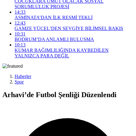
ÇOCUKLARA UMUT OLACAK SOSYAL
SORUMLULUK PROJESİ
14:33
ASMİNATA’DAN İLK RESMİ TEKLİ
12:43
GAMZE YÜCEL’DEN SEVGİYE BİLİMSEL BAKIŞ
10:31
BODRUM’DA ANLAMLI BULUŞMA
10:13
KUMAR BAĞIMLILIĞINDA KAYBEDİLEN
YALNIZCA PARA DEĞİL
Haberler
Spor
Arhavi’de Futbol Şenliği Düzenlendi