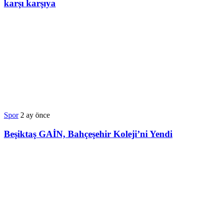
karşı karşıya
Spor
2 ay önce
Beşiktaş GAİN, Bahçeşehir Koleji’ni Yendi