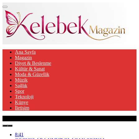
Ana Sayfa
Magazin
Diyet & Beslenme
Kültür & Sanat
Moda & Güzellik
Müzik
Sağlık
Spor
Teknoloji
Künye
İletişim
Son Gelişmeler
8:41